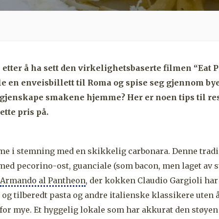
etter å ha sett den virkelighetsbaserte filmen “Eat P
lle en enveisbillett til Roma og spise seg gjennom by
 gjenskape smakene hjemme? Her er noen tips til re
ette pris på.
e i stemning med en skikkelig carbonara. Denne tradis
 med pecorino-ost, guanciale (som bacon, men laget av 
Armando al Pantheon
, der kokken Claudio Gargioli har
 og tilberedt pasta og andre italienske klassikere uten 
or mye. Et hyggelig lokale som har akkurat den støyen 