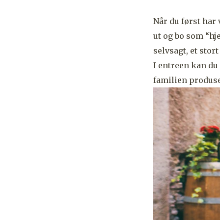
Når du først har 
ut og bo som “h
selvsagt, et stor
I entreen kan du
familien produser