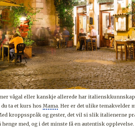
t mer vågal eller kanskje allerede har italienskkunnskap
du ta et kurs hos
Mama
. Her er det ulike temakvelder m
Med kroppsspråk og gester, det vil si slik italienerne pra
 henge med, og i det minste få en autentisk opplevelse.