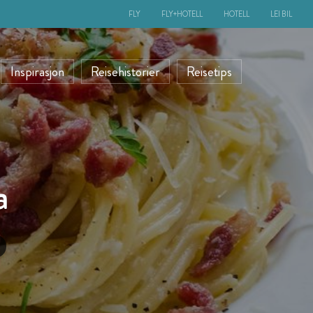
FLY
FLY+HOTELL
HOTELL
LEI BIL
Inspirasjon
Reisehistorier
Reisetips
a