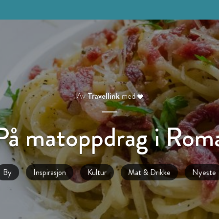
Av
Travellink
med
På matoppdrag i Rom
By
Inspirasjon
Kultur
Mat & Drikke
Nyeste