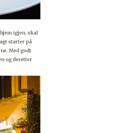
hjem igjen, skal
gt starter på
rne. Med godt
en og deretter