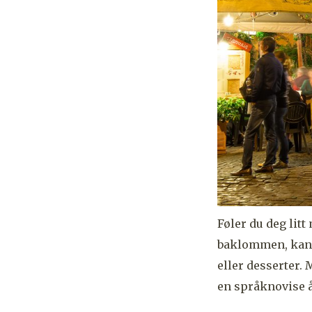
Føler du deg lit
baklommen, kan 
eller desserter. 
en språknovise å