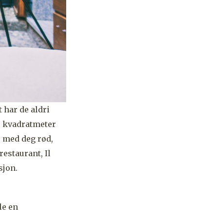
t har de aldri
0 kvadratmeter
e med deg rød,
restaurant, Il
sjon.
le en