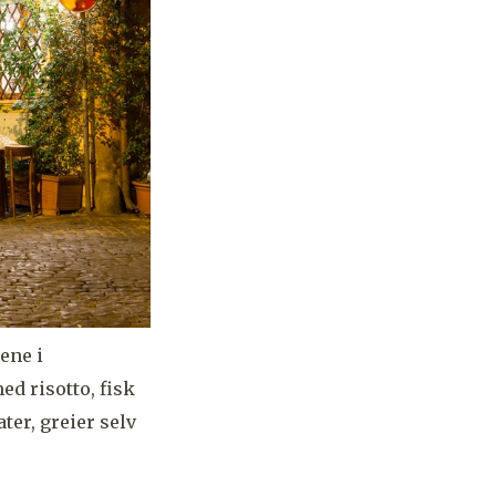
ene i
ed risotto, fisk
ter, greier selv