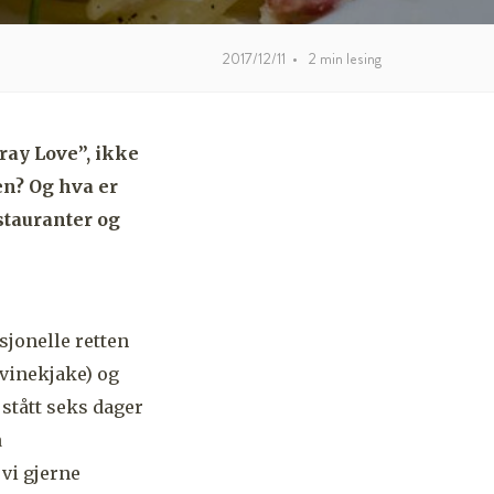
2017/12/11
•
2
min lesing
ray Love”, ikke
en? Og hva er
stauranter og
jonelle retten
svinekjake) og
 stått seks dager
å
vi gjerne