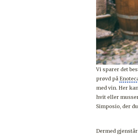
Vi sparer det best
prøvd på
Enoteca
med vin. Her kan
hvit eller musser
Simposio, der du
Dermed gjenstår 