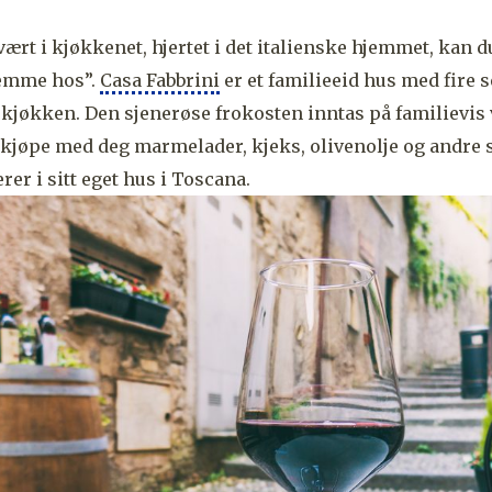
vært i kjøkkenet, hjertet i det italienske hjemmet, kan du 
jemme hos”.
Casa Fabbrini
er et familieeid hus med fire 
t kjøkken. Den sjenerøse frokosten inntas på familievis 
 kjøpe med deg marmelader, kjeks, olivenolje og andre 
er i sitt eget hus i Toscana.