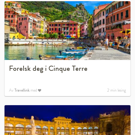
Forelsk deg i Cinque Terre
Av
Travellink
med
2
min lesing