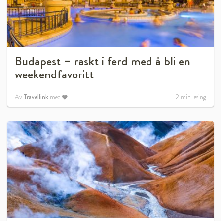
Budapest – raskt i ferd med å bli en
weekendfavoritt
Av
Travellink
med
2
min lesing