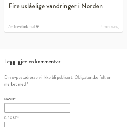
Fire uslåelige vandringer i Norden
Av
Travellink
med
4
min lesing
Legg igjen en kommentar
Din e-postadresse vil ikke bli publisert.
Obligatoriske felt er
merket med
*
NAVN
*
E-POST
*