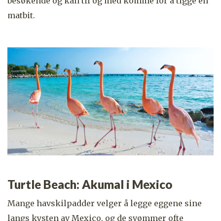
besøkende og kan til og med komme for å tigge en
matbit.
Turtle Beach: Akumal i Mexico
Mange havskilpadder velger å legge eggene sine
langs kysten av
Mexico
, og de svømmer ofte