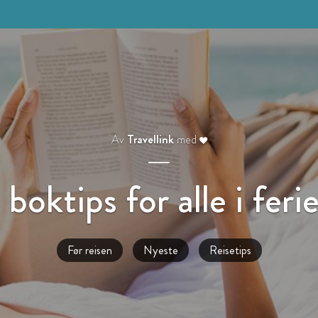
Av
Travellink
med
 boktips for alle i feri
Før reisen
Nyeste
Reisetips