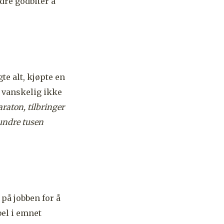
dre godbiter å
e alt, kjøpte en
t vanskelig ikke
araton, tilbringer
undre tusen
på jobben for å
bel i emnet