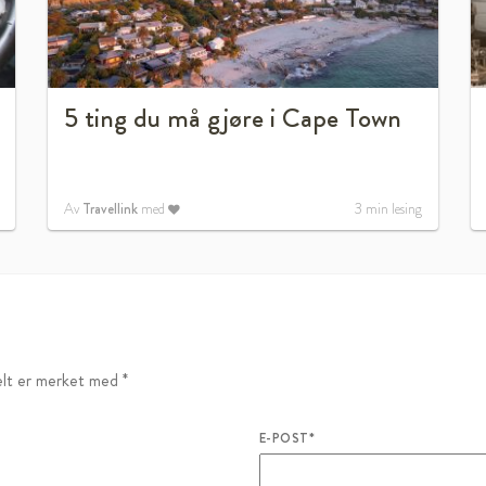
5 ting du må gjøre i Cape Town
Av
Travellink
med
3
min lesing
felt er merket med
*
E-POST
*