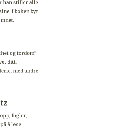
 han stiller alle
ine. I boken byr
emnet.
lthet og fordom”
et ditt,
ferie, med andre
tz
opp, fugler,
på å løse