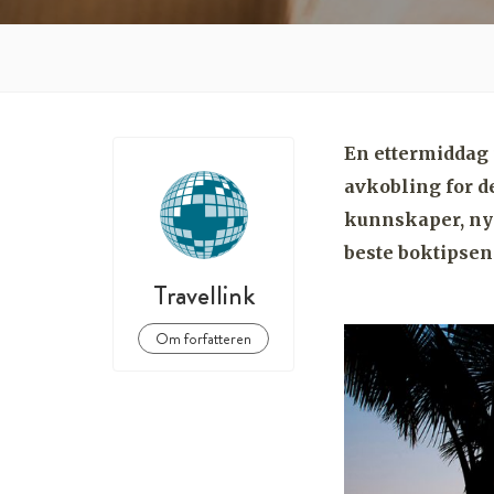
En ettermiddag 
avkobling for d
kunnskaper, ny 
beste boktipsen
Travellink
Om forfatteren