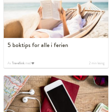
5 boktips for alle i ferien
Av
Travellink
med
2
min lesing