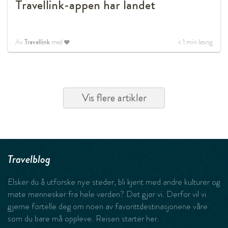
Travellink-appen har landet
Av
Travellink
med
< 1
min lesing
Vis flere artikler
Travelblog
Elsker du å utforske nye steder, bli kjent med andre kulturer og
møte mennesker fra hele verden? Det gjør vi. Derfor vil vi
gjerne fortelle deg om noen av favorittdestinasjonene våre
som du bare må oppleve. Reisen starter her.