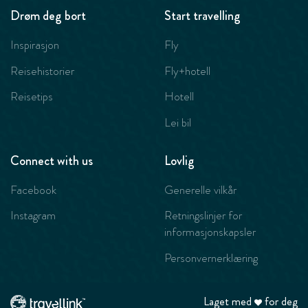
Drøm deg bort
Start travelling
Inspirasjon
Fly
Reisehistorier
Fly+hotell
Reisetips
Hotell
Lei bil
Connect with us
Lovlig
Facebook
Generelle vilkår
Instagram
Retningslinjer for
informasjonskapsler
Personvernerklæring
Laget med
for deg