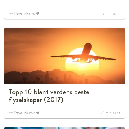
Av
Travellink
med
2
min lesing
Topp 10 blant verdens beste
flyselskaper (2017)
Av
Travellink
med
< 1
min lesing