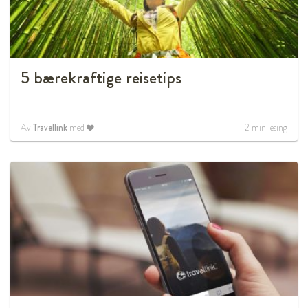
5 bærekraftige reisetips
Av
Travellink
med
2
min lesing