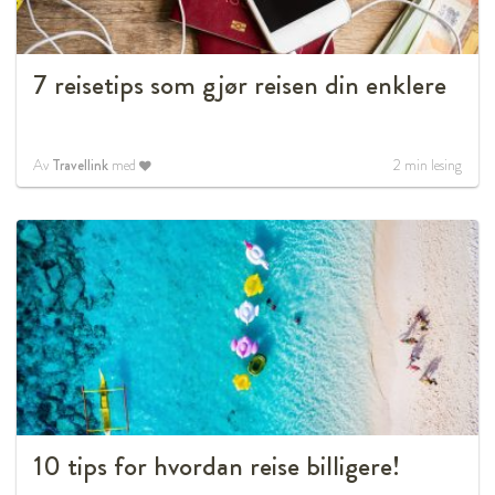
7 reisetips som gjør reisen din enklere
Av
Travellink
med
2
min lesing
10 tips for hvordan reise billigere!