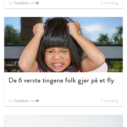
Av
Travellink
med
2
min lesing
De 6 verste tingene folk gjør på et fly
Av
Travellink
med
2
min lesing