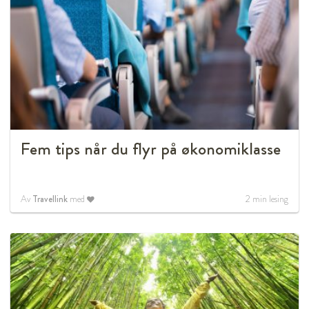
Fem tips når du flyr på økonomiklasse
Av
Travellink
med
2
min lesing